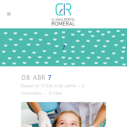
7
08 ABR
7
Posted at 15:02h
in
by
admin
0
Comments
0
Likes