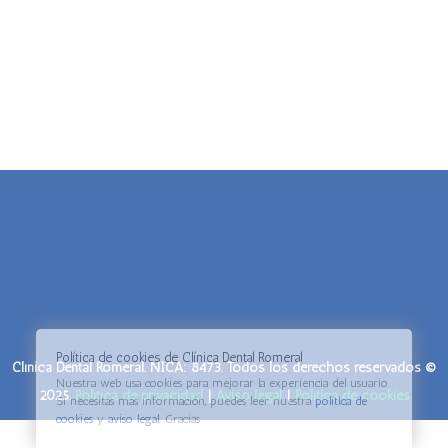
Política de cookies de Clínica Dental Romeral
Clínica Dental Romeral. NICA: 8473. Todos los derechos reservados ©
Nuestra web usa cookies para mejorar la experiencia del usuario.
2025.
Política de privacidad
|
Aviso legal
|
Política de cookies
Si necesitas más información, puedes leer nuestra
política de
cookies
y
aviso legal
. Gracias